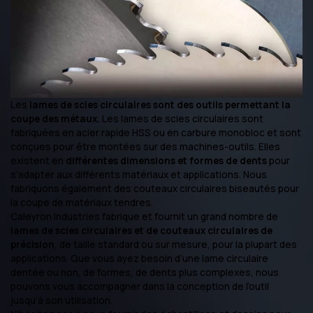
Les
lames de scies circulaires sont des outils permettant la
coupe des métaux.
Les lames de scies circulaires sont
fabriquées en acier rapide HSS ou en carbure monobloc et sont
conçues pour être montées sur des machines-outils. Elles
existent en
différentes dimensions et formes de dents
pour
s’adapter aux différents matériaux et applications. Nous
fabriquons également des couteaux circulaires biseautés pour
la coupe de matériaux tendres.
Caleyron Industries fabrique et fournit un grand nombre de
lames de scies circulaires et de couteaux circulaires de
précision
, de taille standard ou sur mesure, pour la plupart des
applications. Que vous ayez besoin d’une lame circulaire
dentée ou non, de formes, de dents plus complexes, nous
pouvons vous accompagner dans la conception de l’outil
jusqu’à son utilisation.