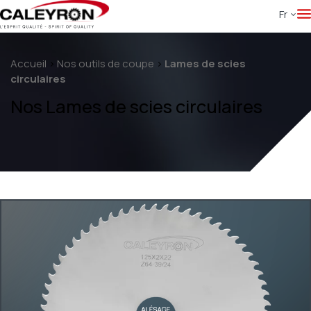
Fr
Accueil
>
Nos outils de coupe
>
Lames de scies
circulaires
Nos Lames de scies circulaires