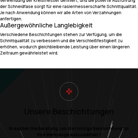
Verwendung der Kreismesser definiert, und die polierte Ausführung
der Schneidfase sorgt für eine rasiermesserscharfe Schnittqualität.
Je nach Anwendung können wir alle Arten von Verzahnungen
anfertigen.
Außergewöhnliche Langlebigkeit
Verschiedene Beschichtungen stehen zur Verfügung, um die
Schnittqualität zu verbessern und die Verschleißfestigkeit zu
erhöhen, wodurch gleichbleibende Leistung über einen längeren
Zeitraum gewährleistet wird.
Unsere Beschichtungen
Brauchen Sie Beratung, um die richtige Beschichtung für
Ihre Werkzeuge auszuwählen ?