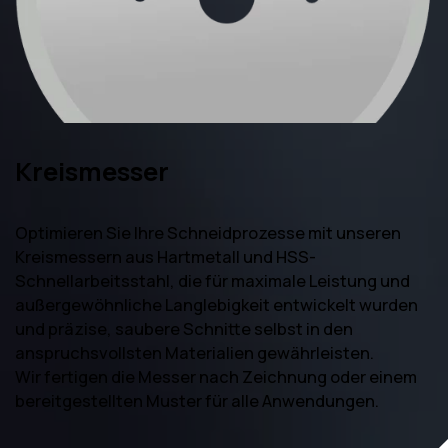
Kreismesser
Optimieren Sie Ihre Schneidprozesse mit unseren
Kreismessern aus Hartmetall und HSS-
Schnellarbeitsstahl, die für maximale Leistung und
außergewöhnliche Langlebigkeit entwickelt wurden
und präzise, saubere Schnitte selbst in den
anspruchsvollsten Materialien gewährleisten.
Wir fertigen die Messer nach Zeichnung oder einem
bereitgestellten Muster für alle Anwendungen.