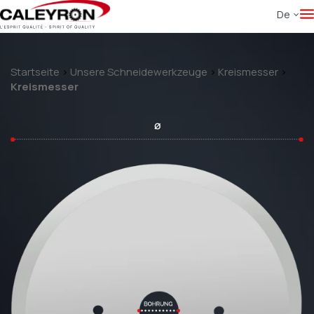
De
Startseite
>
Unsere Schneidewerkzeuge
>
Kreismesser
>
Kreismesser