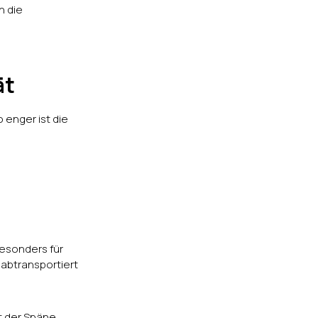
n die
ät
 enger ist die
besonders für
abtransportiert
t der Späne,