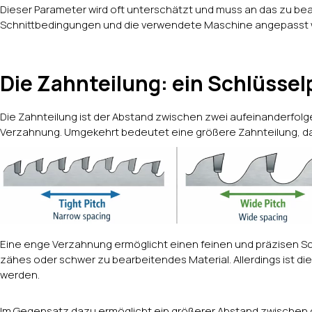
Dieser Parameter wird oft unterschätzt und muss an das zu bea
Schnittbedingungen und die verwendete Maschine angepasst 
Die Zahnteilung: ein Schlüssel
Die Zahnteilung ist der Abstand zwischen zwei aufeinanderfolgen
Verzahnung. Umgekehrt bedeutet eine größere Zahnteilung, da
Eine enge Verzahnung ermöglicht einen feinen und präzisen Schni
zähes oder schwer zu bearbeitendes Material. Allerdings ist d
werden.
Im Gegensatz dazu ermöglicht ein größerer Abstand zwischen d