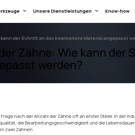
erkzeuge
Unsere Dienstleistungen
Know-how
 kann der Schnitt an das bearbeitete Material angepasst 
der Zähne: Wie kann der S
gepasst werden?
age nach der Anzahl der Zähne oft an erster Stelle. In der indust
ttqualität, die Bearbeitungsgeschwindigkeit und die Lebensdau
chen zwei Zähnen.