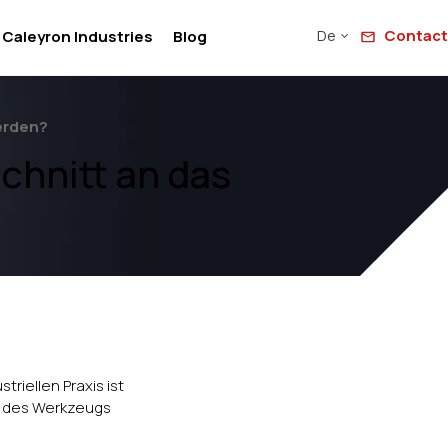
De
Contact
Caleyron Industries
Blog
werden?
chnitt an das
riellen Praxis ist
er des Werkzeugs