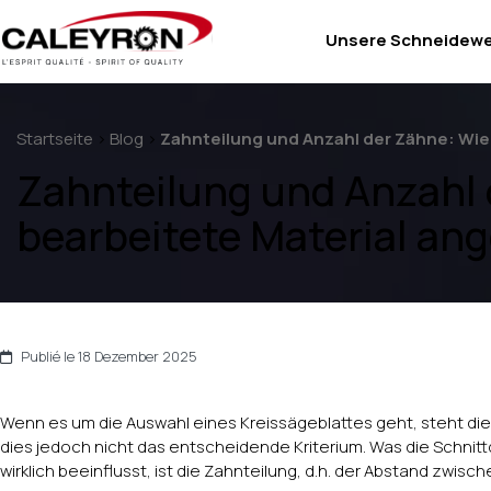
Unsere Schneidew
Startseite
>
Blog
>
Zahnteilung und Anzahl der Zähne: Wie
Zahnteilung und Anzahl 
bearbeitete Material an
Publié le 18 Dezember 2025
Wenn es um die Auswahl eines Kreissägeblattes geht, steht die Fr
dies jedoch nicht das entscheidende Kriterium. Was die Schni
wirklich beeinflusst, ist die Zahnteilung, d.h. der Abstand zwis