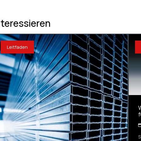
nteressieren
Leitfaden
W
S