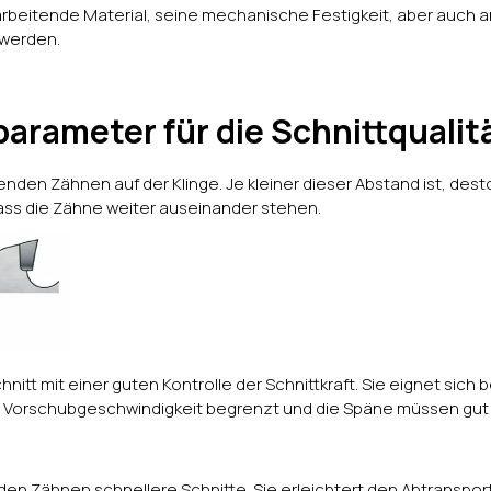
rbeitende Material, seine mechanische Festigkeit, aber auch a
werden.
parameter für die Schnittqualit
den Zähnen auf der Klinge. Je kleiner dieser Abstand ist, desto
ss die Zähne weiter auseinander stehen.
tt mit einer guten Kontrolle der Schnittkraft. Sie eignet sich 
ie Vorschubgeschwindigkeit begrenzt und die Späne müssen gut 
en Zähnen schnellere Schnitte. Sie erleichtert den Abtranspor