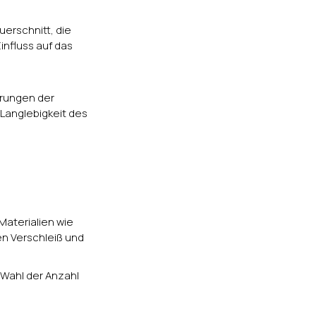
erschnitt, die
influss auf das
erungen der
Langlebigkeit des
Materialien wie
en Verschleiß und
e Wahl der Anzahl