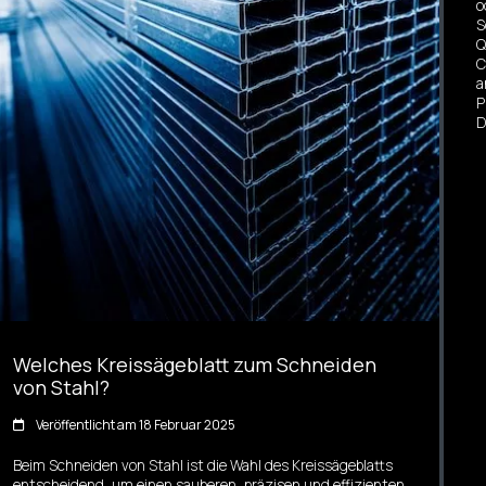
o
S
Q
C
a
P
D
Welches Kreissägeblatt zum Schneiden
von Stahl?
Veröffentlicht am 18 Februar 2025
Beim Schneiden von Stahl ist die Wahl des Kreissägeblatts
entscheidend, um einen sauberen, präzisen und effizienten