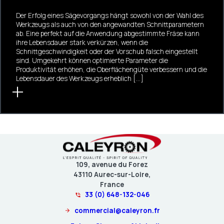
Der Erfolg eines Sägevorgangs hängt sowohl von der Wahl des
Werkzeugs als auch von den angewandten Schnittparametern
ab. Eine perfekt auf die Anwendung abgestimmte Fräse kann
ihre Lebensdauer stark verkürzen, wenn die
Schnittgeschwindigkeit oder der Vorschub falsch eingestellt
sind. Umgekehrt können optimierte Parameter die
Produktivität erhöhen, die Oberflächengüte verbessern und die
Lebensdauer des Werkzeugs erheblich […]
109, avenue du Forez
43110 Aurec-sur-Loire,
France
33 (0) 648-132-046
commercial@caleyron.fr