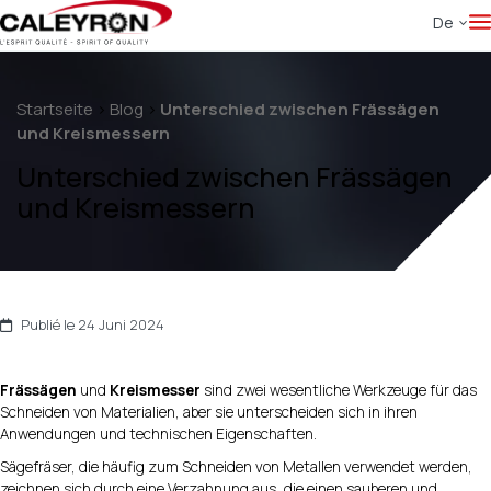
De
Startseite
>
Blog
>
Unterschied zwischen Frässägen
und Kreismessern
Unterschied zwischen Frässägen
und Kreismessern
Publié le 24 Juni 2024
Frässägen
und
Kreismesser
sind zwei wesentliche Werkzeuge für das
Schneiden von Materialien, aber sie unterscheiden sich in ihren
Anwendungen und technischen Eigenschaften.
Sägefräser, die häufig zum Schneiden von Metallen verwendet werden,
zeichnen sich durch eine Verzahnung aus, die einen sauberen und